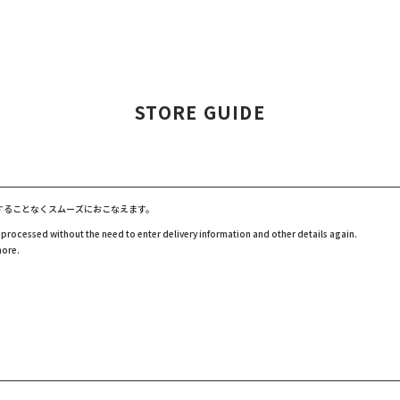
STORE GUIDE
することなくスムーズにおこなえます。
 processed without the need to enter delivery information and other details again.
more.