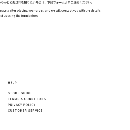
あらかじめ配送料を知りたい場合は、下記フォームよりご連絡ください。
rately after placing your order, and we will contact you with the details.
ct us using the form below.
HELP
STORE GUIDE
TERMS & CONDITIONS
PRIVACY POLICY
CUSTOMER SERVICE