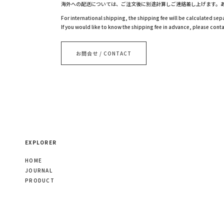
海外への配送については、ご注文後に別途計算しご連絡差し上げます。
For international shipping, the shipping fee will be calculated sepa
If you would like to know the shipping fee in advance, please conta
お問合せ / CONTACT
EXPLORER
HOME
JOURNAL
PRODUCT